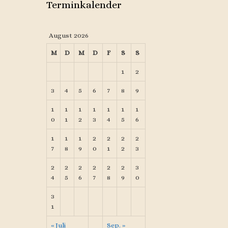
Terminkalender
August 2026
M
D
M
D
F
S
S
1
2
3
4
5
6
7
8
9
1
1
1
1
1
1
1
0
1
2
3
4
5
6
1
1
1
2
2
2
2
7
8
9
0
1
2
3
2
2
2
2
2
2
3
4
5
6
7
8
9
0
3
1
« Juli
Sep. »