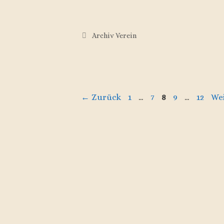
Kategorien
Archiv Verein
Seite
Seite
Seite
Seite
Seite
←
Zurück
1
…
7
8
9
…
12
We