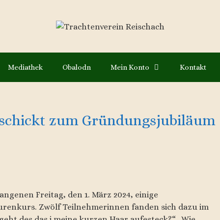
Mediathek
Obalodn
Mein Konto
Kontakt
 gschickt zum Gründungsjubiläum
angenen Freitag, den 1. März 2024, einige
urenkurs. Zwölf Teilnehmerinnen fanden sich dazu im
 geht des das i meine kurzen Haar aufesteck?“ „Wie