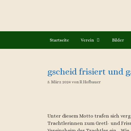
Zum
Inhalt
springen
Startseite
Verein
Bilder
gscheid frisiert und
5. März 2024
von
R Hofbauer
Unter diesem Motto trafen sich verg
Trachtlerinnen zum Gretl- und Fris
Vereinsheim der Trachtler ein. „Wie