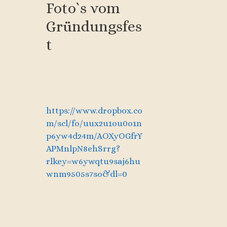
Foto`s vom
Gründungsfes
t
https://www.dropbox.co
m/scl/fo/uux2u1ou0o1n
p6yw4d24m/AOXyOGfrY
APMnlpN8ehSrrg?
rlkey=w6ywqtu9saj6hu
wnm9505s7so&dl=0