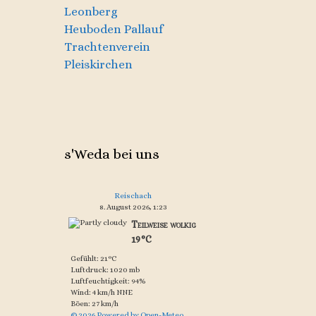
Leonberg
Heuboden Pallauf
Trachtenverein
Pleiskirchen
s'Weda bei uns
Reischach
8. August 2026, 1:23
Teilweise wolkig
19°C
Gefühlt: 21°C
Luftdruck: 1020 mb
Luftfeuchtigkeit: 94%
Wind: 4 km/h NNE
Böen: 27 km/h
© 2026 Powered by Open-Meteo