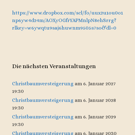
https://www.dropbox.com/scl/fo/uux2u1ou0o1
np6yw4d24m/AOXyOGfrYAPMnlpN8ehSrrg?
rlkey=w6ywqtu9saj6huwnm9505s7so&dl=0
Die nächsten Veranstaltungen
Christbaumversteigerung
am 6. Januar 2027
19:30
Christbaumversteigerung
am 6. Januar 2028
19:30
Christbaumversteigerung
am 6. Januar 2029
19:30
Christbaumversteigerung
am 6. Januar 2030