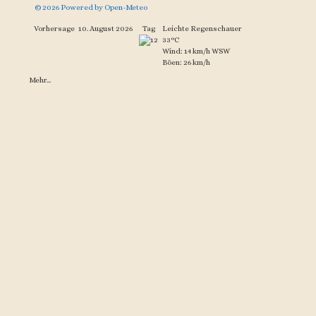
© 2026 Powered by Open-Meteo
Vorhersage
10. August 2026
Tag
Leichte Regenschauer
33°C
Wind: 14 km/h WSW
Böen: 26 km/h
Mehr...