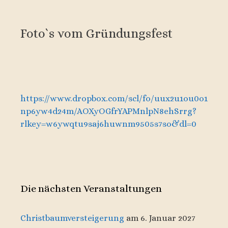
Foto`s vom Gründungsfest
https://www.dropbox.com/scl/fo/uux2u1ou0o1
np6yw4d24m/AOXyOGfrYAPMnlpN8ehSrrg?
rlkey=w6ywqtu9saj6huwnm9505s7so&dl=0
Die nächsten Veranstaltungen
Christbaumversteigerung
am 6. Januar 2027