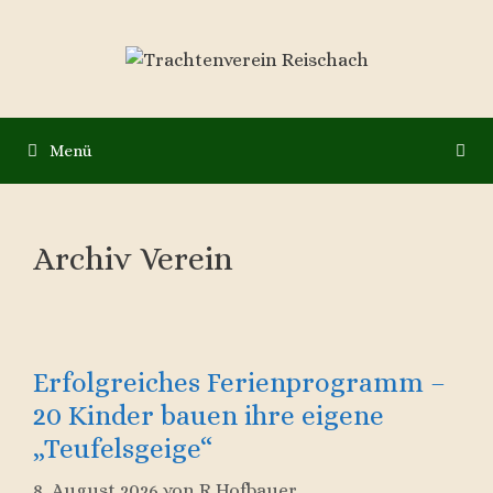
Zum
Inhalt
springen
Menü
Archiv Verein
Erfolgreiches Ferienprogramm –
20 Kinder bauen ihre eigene
„Teufelsgeige“
8. August 2026
von
R Hofbauer