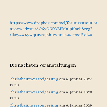
https://www.dropbox.com/scl/fo/uux2u1ou0o1
np6yw4d24m/AOXyOGfrYAPMnlpN8ehSrrg?
rlkey=w6ywqtu9saj6huwnm9505s7so&dl=0
Die nächsten Veranstaltungen
Christbaumversteigerung
am 6. Januar 2027
19:30
Christbaumversteigerung
am 6. Januar 2028
19:30
Christbaumversteigerung
am 6. Januar 2029