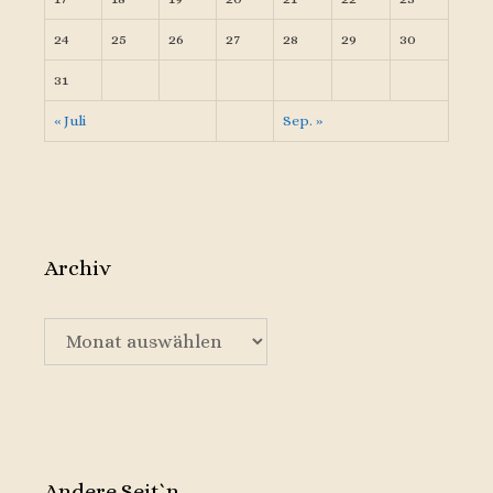
24
25
26
27
28
29
30
31
« Juli
Sep. »
Archiv
Archiv
Andere Seit`n