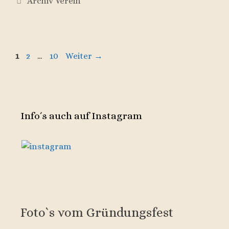
Archiv Verein
Seite
Seite
Seite
1
2
…
10
Weiter
→
Info´s auch auf Instagram
Foto`s vom Gründungsfest