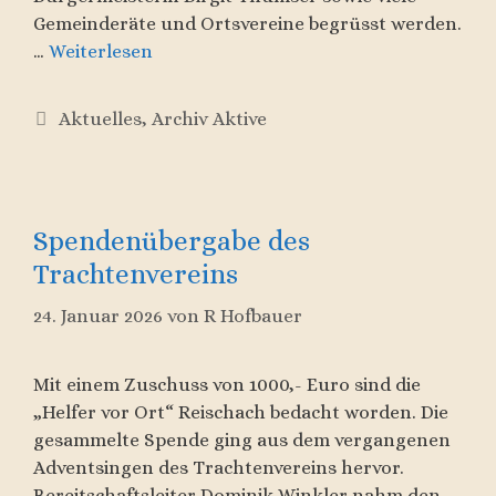
Gemeinderäte und Ortsvereine begrüsst werden.
…
Weiterlesen
Kategorien
Aktuelles
,
Archiv Aktive
Spendenübergabe des
Trachtenvereins
24. Januar 2026
von
R Hofbauer
Mit einem Zuschuss von 1000,- Euro sind die
„Helfer vor Ort“ Reischach bedacht worden. Die
gesammelte Spende ging aus dem vergangenen
Adventsingen des Trachtenvereins hervor.
Bereitschaftsleiter Dominik Winkler nahm den