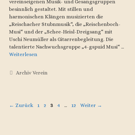
vereinseigenen Musik- und Gesangsgruppen
besinnlich gestaltet. Mit stillen und
harmonischen Klängen musizierten die
„Reischacher Stubnmusik“, die „Reischenboch-
Musi“ und der „Schee-Heisl-Dreigsang“ mit
Uschi Neumüller als Gitarrenbegleitung. Die
talentierte Nachwuchsgruppe „4-gspuid Musi“ …
Weiterlesen
Kategorien
Archiv Verein
Seite
Seite
Seite
Seite
Seite
←
Zurück
1
2
3
4
…
12
Weiter
→