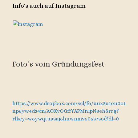
Info´s auch auf Instagram
Foto`s vom Gründungsfest
https://www.dropbox.com/scl/fo/uux2u1ou0o1
np6yw4d24m/AOXyOGfrYAPMnlpN8ehSrrg?
rlkey=w6ywqtu9saj6huwnm9505s7so&dl=0