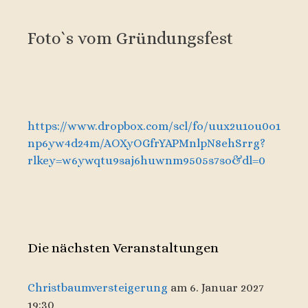
Foto`s vom Gründungsfest
https://www.dropbox.com/scl/fo/uux2u1ou0o1
np6yw4d24m/AOXyOGfrYAPMnlpN8ehSrrg?
rlkey=w6ywqtu9saj6huwnm9505s7so&dl=0
Die nächsten Veranstaltungen
Christbaumversteigerung
am 6. Januar 2027
19:30