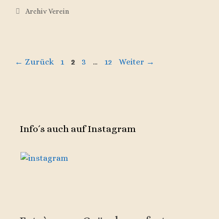
Kategorien
Archiv Verein
Seite
Seite
Seite
Seite
←
Zurück
1
2
3
…
12
Weiter
→
Info´s auch auf Instagram