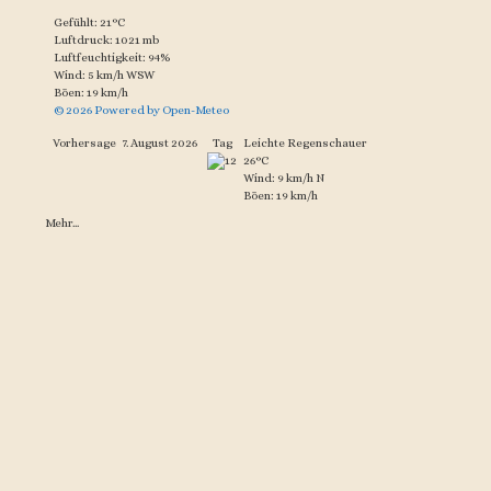
Gefühlt: 21°C
Luftdruck: 1021 mb
Luftfeuchtigkeit: 94%
Wind: 5 km/h WSW
Böen: 19 km/h
© 2026 Powered by Open-Meteo
Vorhersage
7. August 2026
Tag
Leichte Regenschauer
26°C
Wind: 9 km/h N
Böen: 19 km/h
Mehr...