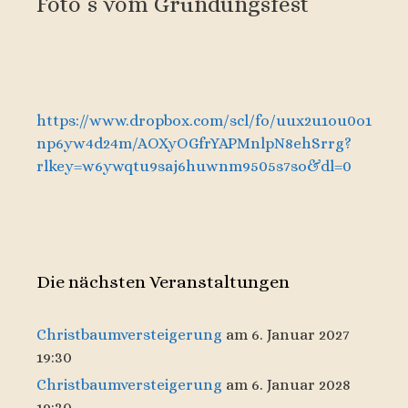
Foto`s vom Gründungsfest
https://www.dropbox.com/scl/fo/uux2u1ou0o1
np6yw4d24m/AOXyOGfrYAPMnlpN8ehSrrg?
rlkey=w6ywqtu9saj6huwnm9505s7so&dl=0
Die nächsten Veranstaltungen
Christbaumversteigerung
am 6. Januar 2027
19:30
Christbaumversteigerung
am 6. Januar 2028
19:30