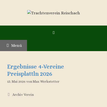
Zum
Inhalt
springen
Menü
Ergebnisse 4-Vereine
Preisplattln 2026
13. Mai 2026
von
Max Werkstetter
Kategorien
Archiv Verein