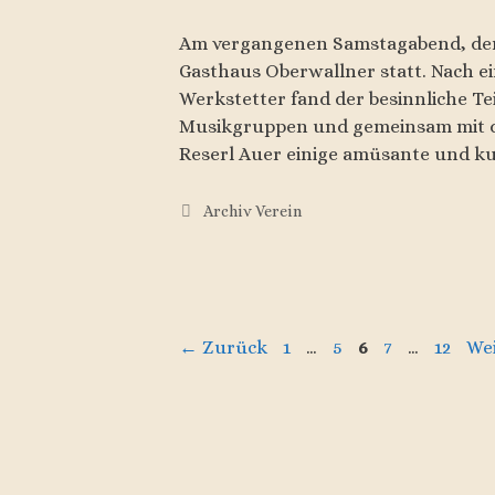
Am vergangenen Samstagabend, den 
Gasthaus Oberwallner statt. Nach 
Werkstetter fand der besinnliche Te
Musikgruppen und gemeinsam mit d
Reserl Auer einige amüsante und ku
Kategorien
Archiv Verein
Seite
Seite
Seite
Seite
Seite
←
Zurück
1
…
5
6
7
…
12
We