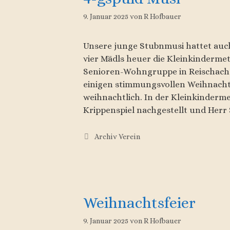
9. Januar 2025
von
R Hofbauer
Unsere junge Stubnmusi hattet auch 
vier Mädls heuer die Kleinkindermet
Senioren-Wohngruppe in Reischach 
einigen stimmungsvollen Weihnachts
weihnachtlich. In der Kleinkinder
Krippenspiel nachgestellt und Herr
Kategorien
Archiv Verein
Weihnachtsfeier
9. Januar 2025
von
R Hofbauer