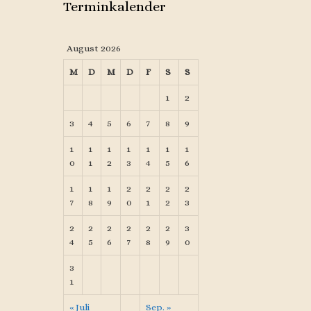
Terminkalender
August 2026
M
D
M
D
F
S
S
1
2
3
4
5
6
7
8
9
1
1
1
1
1
1
1
0
1
2
3
4
5
6
1
1
1
2
2
2
2
7
8
9
0
1
2
3
2
2
2
2
2
2
3
4
5
6
7
8
9
0
3
1
« Juli
Sep. »