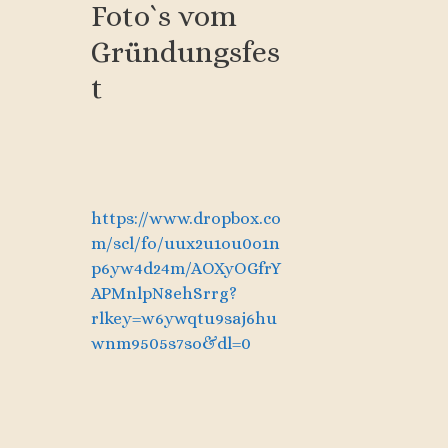
Foto`s vom
Gründungsfes
t
https://www.dropbox.co
m/scl/fo/uux2u1ou0o1n
p6yw4d24m/AOXyOGfrY
APMnlpN8ehSrrg?
rlkey=w6ywqtu9saj6hu
wnm9505s7so&dl=0