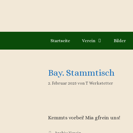
Zum
Inhalt
springen
Startseite
Verein
Bilder
Bay. Stammtisch
2. Februar 2025
von
T Werkstetter
Kemmts vorbei! Mia gfrein uns!
Kategorien
Archiv Verein