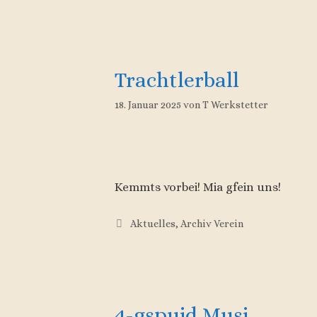
Trachtlerball
18. Januar 2025
von
T Werkstetter
Kemmts vorbei! Mia gfein uns!
Kategorien
Aktuelles
,
Archiv Verein
4-gspuid Musi