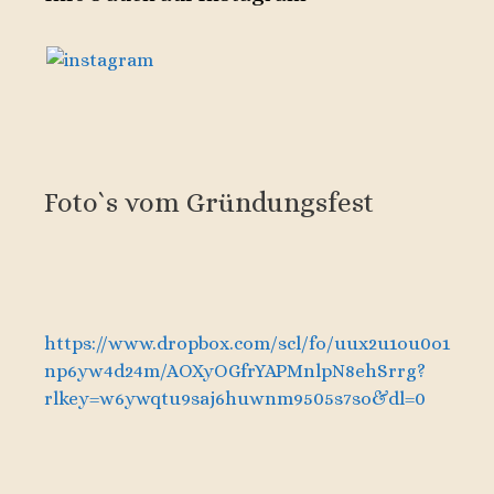
Foto`s vom Gründungsfest
https://www.dropbox.com/scl/fo/uux2u1ou0o1
np6yw4d24m/AOXyOGfrYAPMnlpN8ehSrrg?
rlkey=w6ywqtu9saj6huwnm9505s7so&dl=0