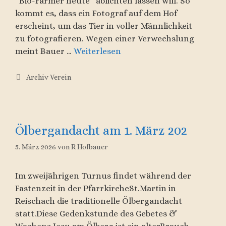
“Bio-Farmer heute” ablichten lassen will. So
kommt es, dass ein Fotograf auf dem Hof
erscheint, um das Tier in voller Männlichkeit
zu fotografieren. Wegen einer Verwechslung
meint Bauer …
Weiterlesen
Kategorien
Archiv Verein
Ölbergandacht am 1. März 202
5. März 2026
von
R Hofbauer
Im zweijährigen Turnus findet während der
Fastenzeit in der PfarrkircheSt.Martin in
Reischach die traditionelle Ölbergandacht
statt.Diese Gedenkstunde des Gebetes &