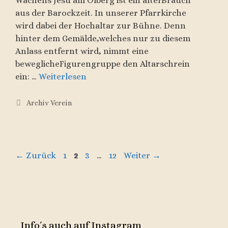
Wachens Jesu am Ölberg ist ein alterBrauch
aus der Barockzeit. In unserer Pfarrkirche
wird dabei der Hochaltar zur Bühne. Denn
hinter dem Gemälde,welches nur zu diesem
Anlass entfernt wird, nimmt eine
beweglicheFigurengruppe den Altarschrein
ein: …
Weiterlesen
Kategorien
Archiv Verein
Seite
Seite
Seite
Seite
←
Zurück
1
2
3
…
12
Weiter
→
Info´s auch auf Instagram