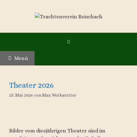
Zum
Inhalt
springen
Menü
Theater 2026
23. Mai 2026
von
Max Werkstetter
Bilder vom diesjährigen Theater sind im