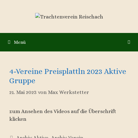
Zum
Inhalt
springen
Menü
4-Vereine Preisplattln 2023 Aktive
Gruppe
21. Mai 2023
von
Max Werkstetter
zum Ansehen des Videos auf die Überschrift
klicken
Kategorien
Archiv Aktive
,
Archiv Verein