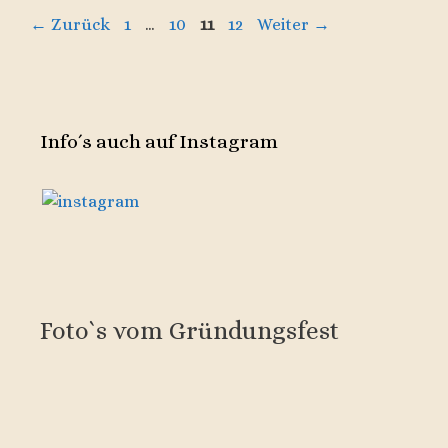
Seite
Seite
Seite
Seite
←
Zurück
1
…
10
11
12
Weiter
→
Info´s auch auf Instagram
Foto`s vom Gründungsfest