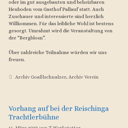
oder im gut ausgebauten und beheizbaren
Heuboden vom Gasthof Pallauf statt. Auch
Zuschauer und interessierte sind herzlich
Willkommen. Für das leibliche Wohl ist bestens
gesorgt. Umrahmt wird die Veranstaltung von
der “Bergblosn”.
Über zahlreiche Teilnahme würden wir uns
freuen.
Kategorien
Archiv Goaßlschnalzer
,
Archiv Verein
Vorhang auf bei der Reischinga
Trachtlerbühne
15. März 2023
von
T Werkstetter