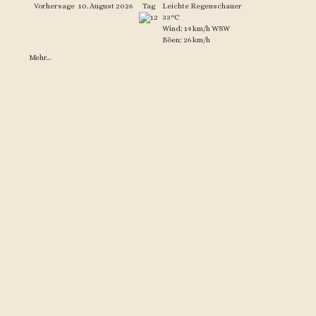
Vorhersage
10. August 2026
Tag
Leichte Regenschauer
33°C
Wind: 14 km/h WSW
Böen: 26 km/h
Mehr...